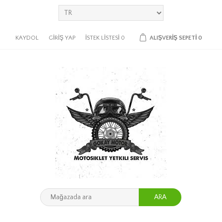
KAYDOL
GIRIŞ YAP
İSTEK LISTESI
0
ALIŞVERIŞ SEPETI
0
ARA