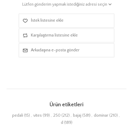
Lütfen gönderim yapmak istediğiniz adresi seçin
İstek listesine ekle
Karşılaştırma listesine ekle
Arkadaşına e-posta gönder
Ürün etiketleri
pedali
(15)
,
vites
(99)
,
250
(212)
,
bajaj
(581)
,
dominar
(210)
,
d
(189)