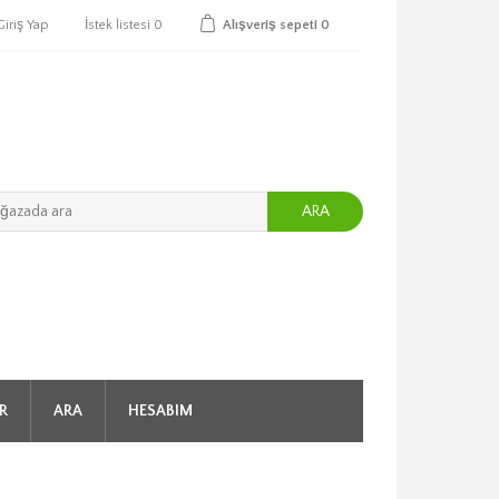
Giriş Yap
İstek listesi
0
Alışveriş sepeti
0
ARA
R
ARA
HESABIM