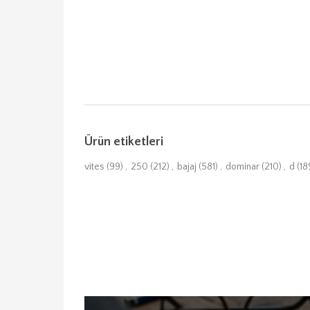
Ürün etiketleri
vites
(99)
,
250
(212)
,
bajaj
(581)
,
dominar
(210)
,
d
(18