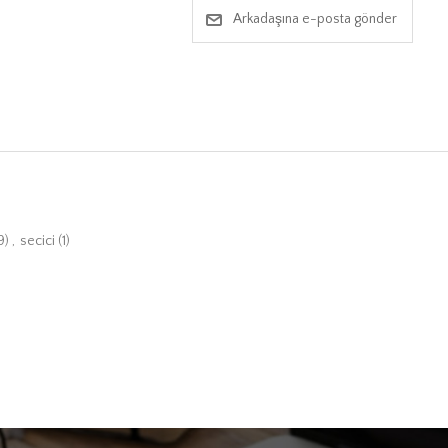
Arkadaşına e-posta gönder
9)
,
secici
(1)