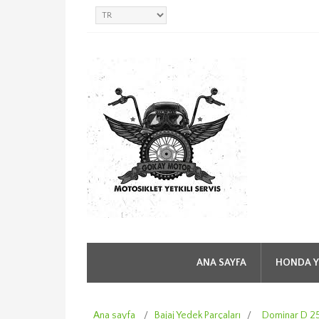
ANA SAYFA
HONDA Y
Ana sayfa
/
Bajaj Yedek Parçaları
/
Dominar D 2