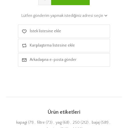
Lütfen gönderim yapmak istediğiniz adresi seçin
İstek listesine ekle
Karşılaştırma listesine ekle
Arkadaşına e-posta gönder
Ürün etiketleri
kapagi
(71)
,
filtre
(73)
,
yag
(68)
,
250
(212)
,
bajaj
(581)
,