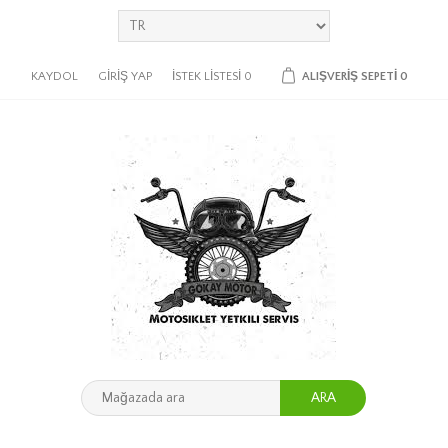
KAYDOL
GIRIŞ YAP
İSTEK LISTESI
0
ALIŞVERIŞ SEPETI
0
ARA