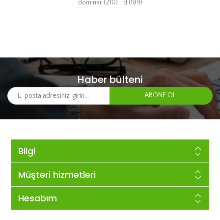
dominar
(210)
,
d
(189)
Haber bülteni
Bilgi
Müşteri hizmetleri
Hesabım