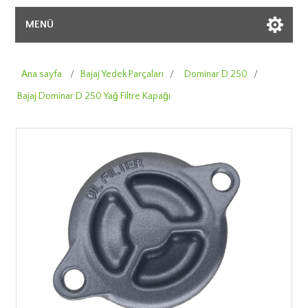
MENÜ
Ana sayfa
/
Bajaj Yedek Parçaları
/
Dominar D 250
/
Bajaj Dominar D 250 Yağ Filtre Kapağı