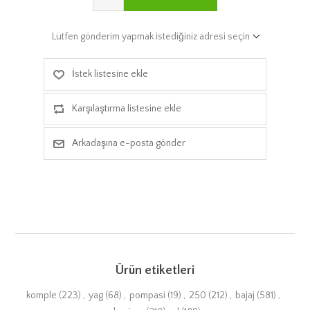
Lütfen gönderim yapmak istediğiniz adresi seçin
İstek listesine ekle
Karşılaştırma listesine ekle
Arkadaşına e-posta gönder
Ürün etiketleri
komple
(223)
,
yag
(68)
,
pompasi
(19)
,
250
(212)
,
bajaj
(581)
,