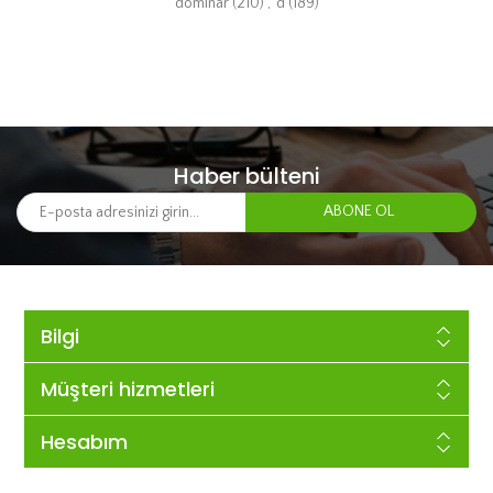
dominar
(210)
,
d
(189)
Haber bülteni
Bilgi
Müşteri hizmetleri
Hesabım