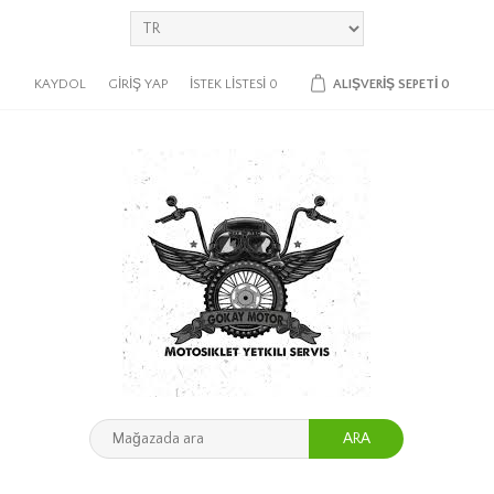
KAYDOL
GIRIŞ YAP
İSTEK LISTESI
0
ALIŞVERIŞ SEPETI
0
ARA