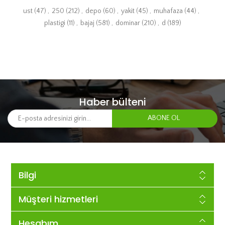
ust
(47)
,
250
(212)
,
depo
(60)
,
yakit
(45)
,
muhafaza
(44)
,
plastigi
(11)
,
bajaj
(581)
,
dominar
(210)
,
d
(189)
Haber bülteni
Bilgi
Müşteri hizmetleri
Hesabım