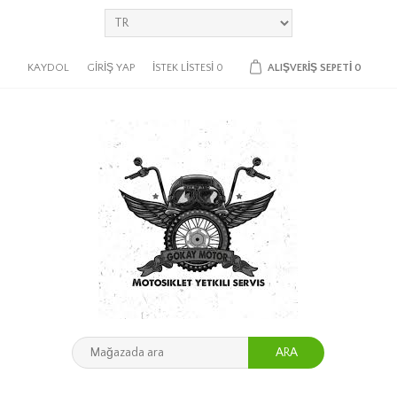
KAYDOL
GIRIŞ YAP
İSTEK LISTESI
0
ALIŞVERIŞ SEPETI
0
ARA