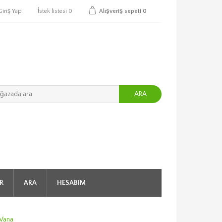
Giriş Yap
İstek listesi
0
Alışveriş sepeti
0
ARA
R
ARA
HESABIM
 Vana