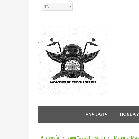
ANA SAYFA
HONDA Y
Ana sayfa
/
Bajaj Yedek Parçaları
/
Dominar D 2