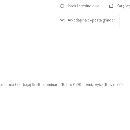
İstek listesine ekle
Karşılaş
Arkadaşına e-posta gönder
landirma
(2)
,
bajaj
(581)
,
dominar
(210)
,
d
(189)
,
temizleyici
(1)
,
vana
(1)