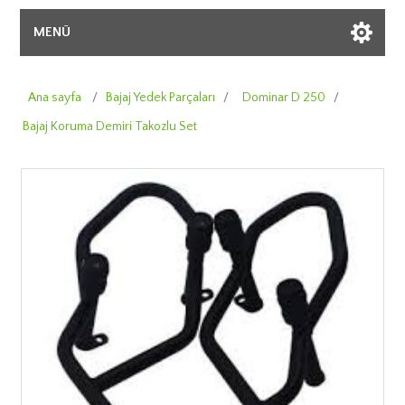
MENÜ
Ana sayfa
/
Bajaj Yedek Parçaları
/
Dominar D 250
/
Bajaj Koruma Demiri Takozlu Set