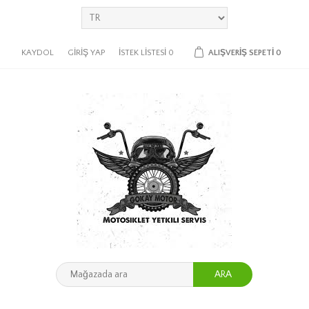
KAYDOL
GIRIŞ YAP
İSTEK LISTESI
0
ALIŞVERIŞ SEPETI
0
ARA