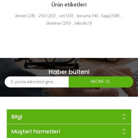
Ürün etiketleri
demiri
(28)
,
250
(212)
,
set
(30)
,
koruma
(14)
,
bajaj
(581)
,
dominar
(210)
,
takozlu
(1)
Haber bülteni
Bilgi
Müşteri hizmetleri