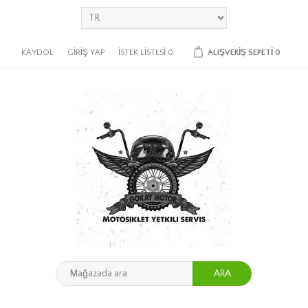
KAYDOL
GIRIŞ YAP
İSTEK LISTESI
0
ALIŞVERIŞ SEPETI
0
ARA