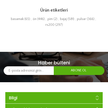
Ürün etiketleri
basamak
(65)
,
ön
(446)
,
pim
(2)
,
bajaj
(581)
,
pulsar
(366)
,
rs200
(297)
Haber bülteni
Bilgi