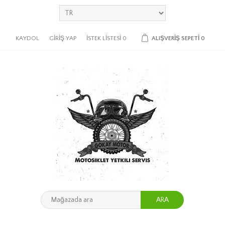
KAYDOL
GIRIŞ YAP
İSTEK LISTESI
0
ALIŞVERIŞ SEPETI
0
ARA