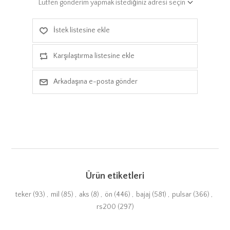
Lütfen gönderim yapmak istediğiniz adresi seçin
İstek listesine ekle
Karşılaştırma listesine ekle
Arkadaşına e-posta gönder
Ürün etiketleri
teker
(93)
,
mil
(85)
,
aks
(8)
,
ön
(446)
,
bajaj
(581)
,
pulsar
(366)
,
rs200
(297)