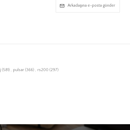
Arkadaşına e-posta gönder
j
(581)
,
pulsar
(366)
,
rs200
(297)