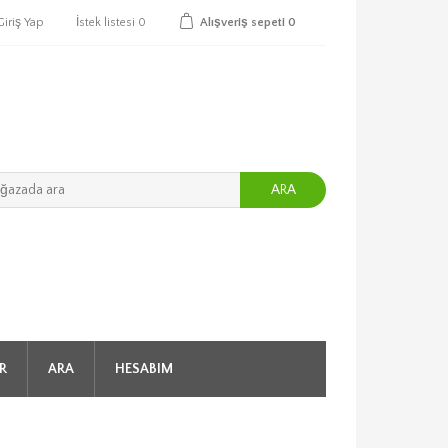
Giriş Yap
İstek listesi
0
Alışveriş sepeti
0
ARA
R
ARA
HESABIM