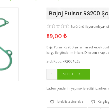
Bajaj Pulsar RS200 Ş
Bu ürünü ilk yorumlayan si
89,00 ₺
Bajaj Pulsar RS200 şanzıman sol kapak contas
kargo ile gönderim imkanı. Dilerseniz kapıd
Stok Kodu:
PR2004635
SEPETE EKLE
Lütfen gönderim yapmak istediğiniz adresi 
İstek listesine ekle
Karşılaş