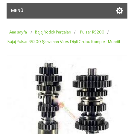
MENÜ
Ana sayfa
/
Bajaj Yedek Parçaları
/
Pulsar RS200
/
Bajaj Pulsar RS200 Şanzıman Vites Dişli Grubu Komple -Muadil