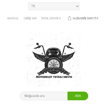
KAYDOL
GIRIŞ YAP
İSTEK LISTESI
0
ALIŞVERIŞ SEPETI
0
ARA