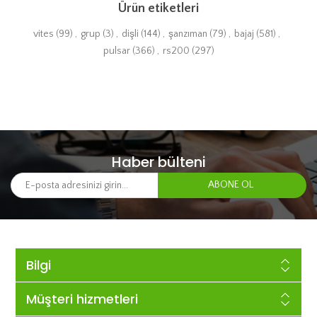
Ürün etiketleri
vites
(99)
,
grup
(3)
,
dişli
(144)
,
şanzıman
(79)
,
bajaj
(581)
,
pulsar
(366)
,
rs200
(297)
Haber bülteni
Bilgi
Müşteri hizmetleri