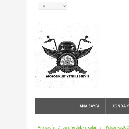
ANA SAYFA
HONDA Y
Ana sayfa
/
Bajaj Yedek Parçaları
/
Pulsar RS20