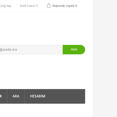
Giriş Yap
İstek listesi
0
Alışveriş sepeti
0
ARA
R
ARA
HESABIM