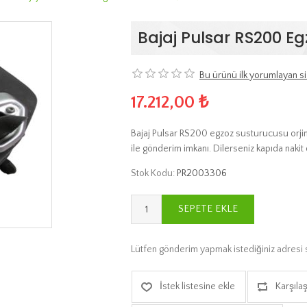
Bajaj Pulsar RS200 E
Bu ürünü ilk yorumlayan si
17.212,00 ₺
Bajaj Pulsar RS200 egzoz susturucusu orjina
ile gönderim imkanı. Dilerseniz kapıda naki
Stok Kodu:
PR2003306
SEPETE EKLE
Lütfen gönderim yapmak istediğiniz adresi 
İstek listesine ekle
Karşılaş