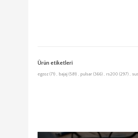
Ürün etiketleri
egzoz
(71)
,
bajaj
(581)
,
pulsar
(366)
,
rs200
(297)
,
su