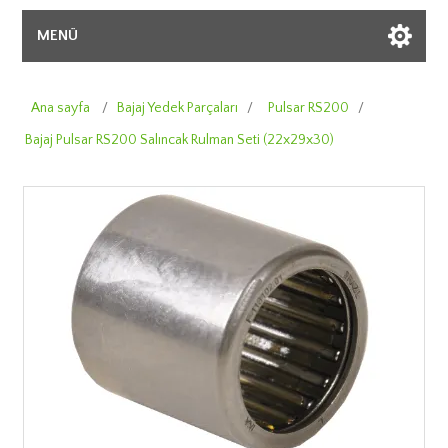
MENÜ
Ana sayfa
/
Bajaj Yedek Parçaları
/
Pulsar RS200
/
Bajaj Pulsar RS200 Salıncak Rulman Seti (22x29x30)