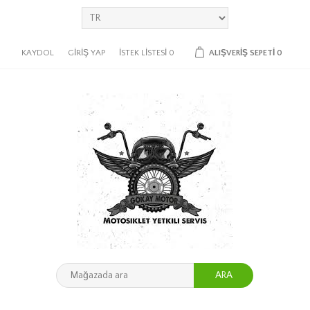
KAYDOL
GIRIŞ YAP
İSTEK LISTESI
0
ALIŞVERIŞ SEPETI
0
ARA