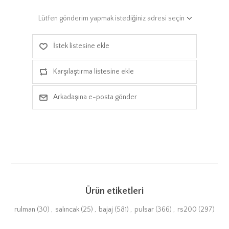
Lütfen gönderim yapmak istediğiniz adresi seçin
İstek listesine ekle
Karşılaştırma listesine ekle
Arkadaşına e-posta gönder
Ürün etiketleri
rulman
(30)
,
salıncak
(25)
,
bajaj
(581)
,
pulsar
(366)
,
rs200
(297)