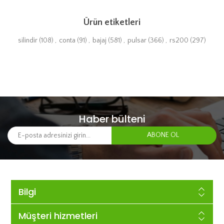
Ürün etiketleri
silindir
(108)
,
conta
(91)
,
bajaj
(581)
,
pulsar
(366)
,
rs200
(297)
Haber bülteni
Bilgi
Müşteri hizmetleri