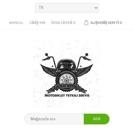
KAYDOL
GIRIŞ YAP
İSTEK LISTESI
0
ALIŞVERIŞ SEPETI
0
ARA