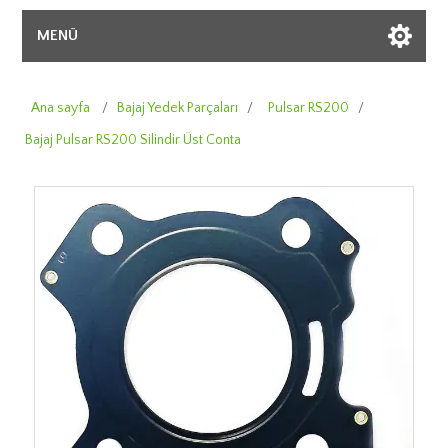
MENÜ
Ana sayfa
/
Bajaj Yedek Parçaları
/
Pulsar RS200
/
Bajaj Pulsar RS200 Silindir Üst Conta