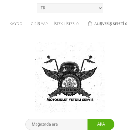
KAYDOL
GIRIŞ YAP
İSTEK LISTESI
0
ALIŞVERIŞ SEPETI
0
ARA