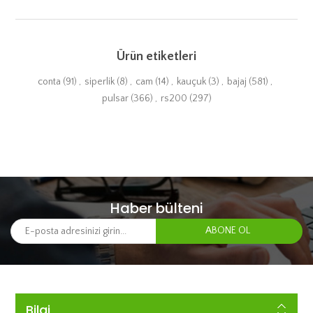
Ürün etiketleri
conta
(91)
,
siperlik
(8)
,
cam
(14)
,
kauçuk
(3)
,
bajaj
(581)
,
pulsar
(366)
,
rs200
(297)
Haber bülteni
Bilgi