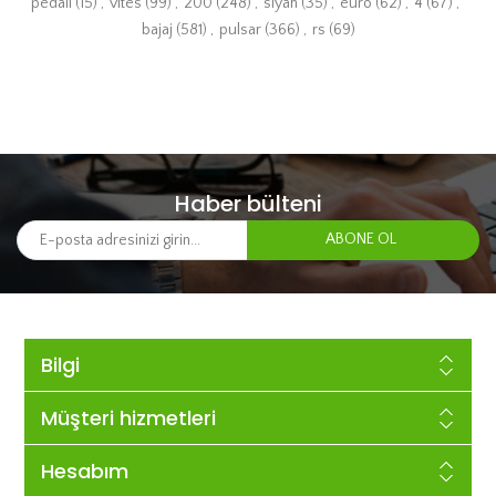
pedali
(15)
,
vites
(99)
,
200
(248)
,
siyah
(35)
,
euro
(62)
,
4
(67)
,
bajaj
(581)
,
pulsar
(366)
,
rs
(69)
Haber bülteni
Bilgi
Müşteri hizmetleri
Hesabım