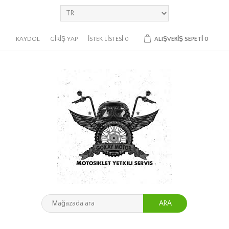
KAYDOL
GIRIŞ YAP
İSTEK LISTESI
0
ALIŞVERIŞ SEPETI
0
ARA