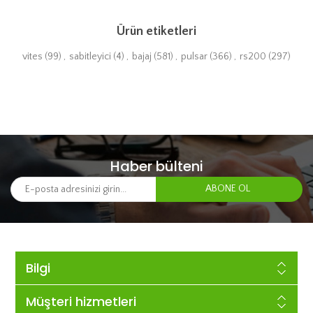
Ürün etiketleri
vites
(99)
,
sabitleyici
(4)
,
bajaj
(581)
,
pulsar
(366)
,
rs200
(297)
Haber bülteni
Bilgi
Müşteri hizmetleri