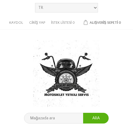
KAYDOL
GIRIŞ YAP
İSTEK LISTESI
0
ALIŞVERIŞ SEPETI
0
ARA