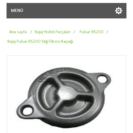
MENÜ
Ana sayfa
/
Bajaj Yedek Parçaları
/
Pulsar RS200
/
Bajaj Pulsar RS200 Yağ Filtresi Kapağı