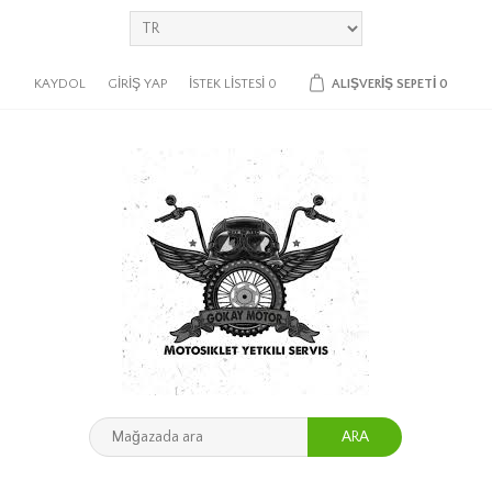
KAYDOL
GIRIŞ YAP
İSTEK LISTESI
0
ALIŞVERIŞ SEPETI
0
ARA