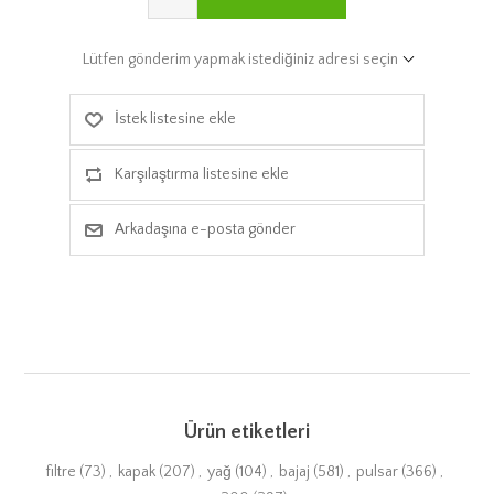
Lütfen gönderim yapmak istediğiniz adresi seçin
İstek listesine ekle
Karşılaştırma listesine ekle
Arkadaşına e-posta gönder
Ürün etiketleri
filtre
(73)
,
kapak
(207)
,
yağ
(104)
,
bajaj
(581)
,
pulsar
(366)
,