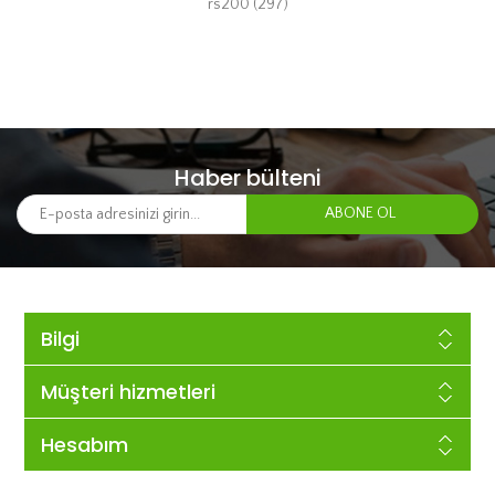
rs200
(297)
Haber bülteni
Bilgi
Müşteri hizmetleri
Hesabım