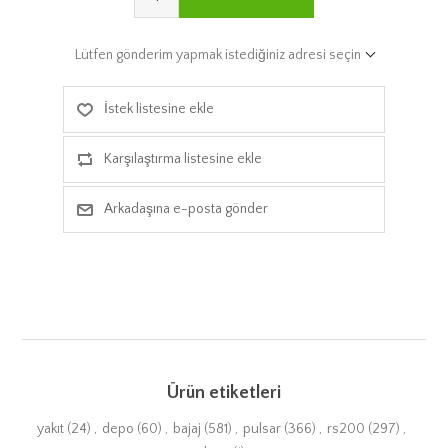
Lütfen gönderim yapmak istediğiniz adresi seçin
İstek listesine ekle
Karşılaştırma listesine ekle
Arkadaşına e-posta gönder
Ürün etiketleri
yakıt
(24)
,
depo
(60)
,
bajaj
(581)
,
pulsar
(366)
,
rs200
(297)
,