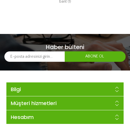
bant
(1)
Haber bülteni
Bilgi
Müşteri hizmetleri
Hesabım