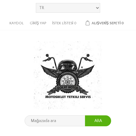
KAYDOL
GIRIŞ YAP
İSTEK LISTESI
0
ALIŞVERIŞ SEPETI
0
ARA