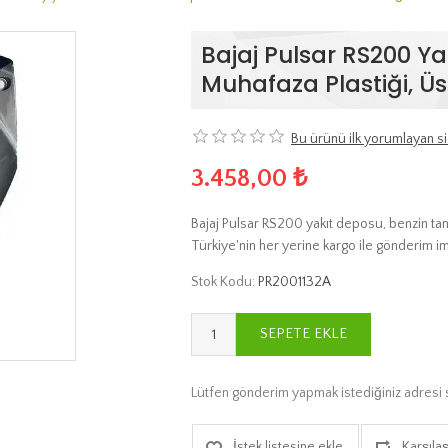
Bajaj Pulsar RS200 Ya
Muhafaza Plastiği, Üs
Bu ürünü ilk yorumlayan si
3.458,00 ₺
Bajaj Pulsar RS200 yakıt deposu, benzin tank
Türkiye'nin her yerine kargo ile gönderim i
Stok Kodu:
PR2001132A
SEPETE EKLE
Lütfen gönderim yapmak istediğiniz adresi 
İstek listesine ekle
Karşılaş