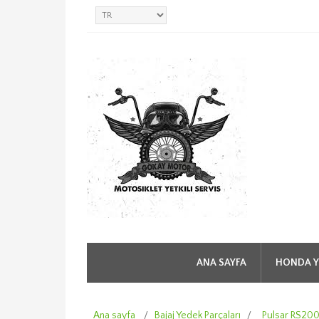
ANA SAYFA
HONDA Y
Ana sayfa
/
Bajaj Yedek Parçaları
/
Pulsar RS20