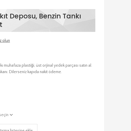
kıt Deposu, Benzin Tankı
t
z olun
ı muhafaza plastiği, üst orjinal yedek parçası satın al.
mkanı. Dilerseniz kapıda nakit ödeme.
seçin
tırma listesine ekle