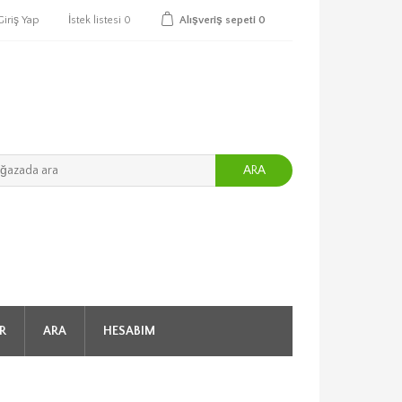
Giriş Yap
İstek listesi
0
Alışveriş sepeti
0
ARA
R
ARA
HESABIM