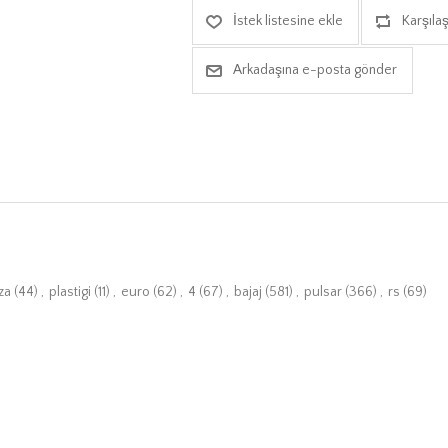
İstek listesine ekle
Karşılaş
Arkadaşına e-posta gönder
za
(44)
,
plastigi
(11)
,
euro
(62)
,
4
(67)
,
bajaj
(581)
,
pulsar
(366)
,
rs
(69)