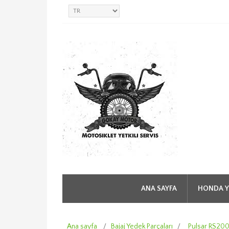
ANA SAYFA
HONDA Y
Ana sayfa
/
Bajaj Yedek Parçaları
/
Pulsar RS20