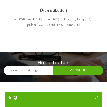
Ürün etiketleri
yan
(151)
,
lastik
(126)
,
panel
(85)
,
takoz
(16)
,
bajaj
(581)
,
pulsar
(366)
,
rs200
(297)
,
tırnaklı
(1)
Haber bülteni
Bilgi