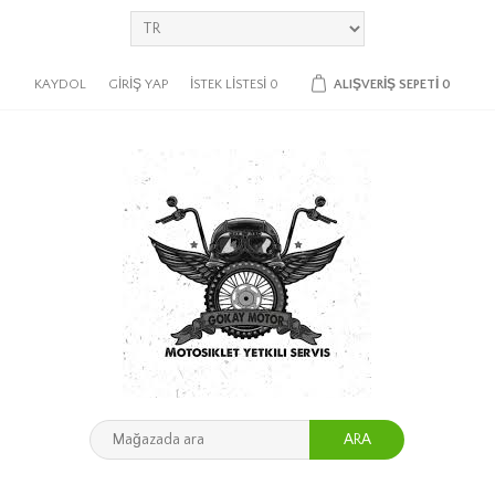
KAYDOL
GIRIŞ YAP
İSTEK LISTESI
0
ALIŞVERIŞ SEPETI
0
ARA