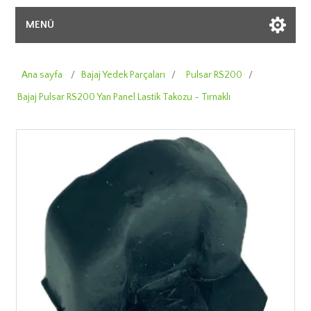
MENÜ
Ana sayfa
/
Bajaj Yedek Parçaları
/
Pulsar RS200
/
Bajaj Pulsar RS200 Yan Panel Lastik Takozu - Tırnaklı