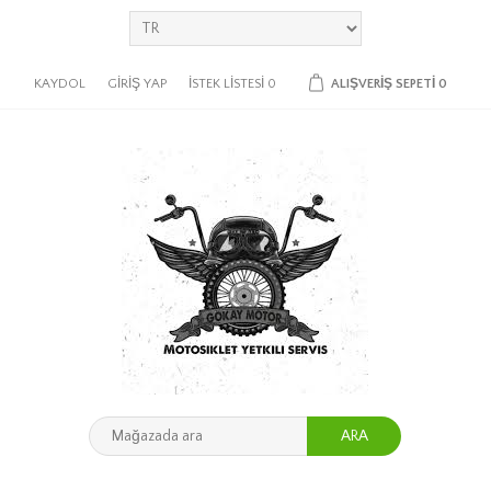
KAYDOL
GIRIŞ YAP
İSTEK LISTESI
0
ALIŞVERIŞ SEPETI
0
ARA