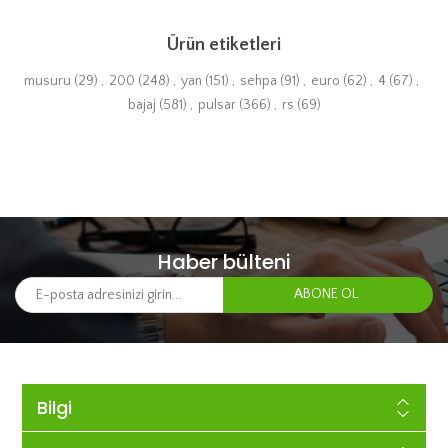
Ürün etiketleri
musuru
(29)
,
200
(248)
,
yan
(151)
,
sehpa
(91)
,
euro
(62)
,
4
(67)
,
bajaj
(581)
,
pulsar
(366)
,
rs
(69)
Haber bülteni
Bilgi