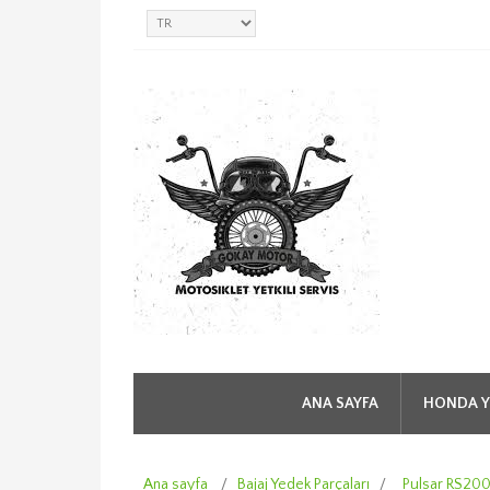
ANA SAYFA
HONDA Y
Ana sayfa
/
Bajaj Yedek Parçaları
/
Pulsar RS20