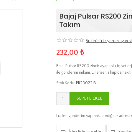
Bajaj Pulsar RS200 Zinc
Takım
Bu ürünü ilk yorumlayan si
232,00 ₺
Bajaj Pulsar RS200 zincir ayar kolu iç set or
ile gönderim imkanı. Dilerseniz kapıda naki
Stok Kodu:
PR2002213
SEPETE EKLE
Lütfen gönderim yapmak istediğiniz adresi 
İstek listesine ekle
Karşılaş