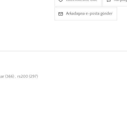
Arkadaşına e-posta gönder
sar
(366)
,
rs200
(297)