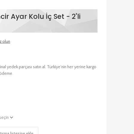
ir Ayar Kolu İç Set - 2'li
z olun
jinal yedek parçası satın al. Türkiye'nin her yerine kargo
t ödeme.
seçin
tırma listesine ekle