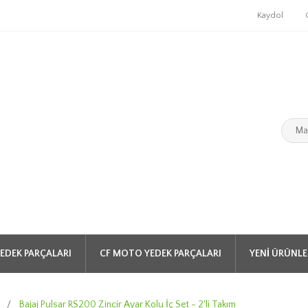
Kaydol
EDEK PARÇALARI
CF MOTO YEDEK PARÇALARI
YENI ÜRÜNLE
0
/
Bajaj Pulsar RS200 Zincir Ayar Kolu İç Set - 2'li Takım