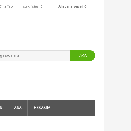
Giriş Yap
İstek listesi
0
Alışveriş sepeti
0
ARA
R
ARA
HESABIM