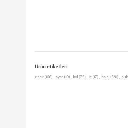
Ürün etiketleri
zincir
(166)
,
ayar
(10)
,
kol
(75)
,
iç
(17)
,
bajaj
(581)
,
pul