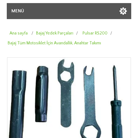
MENÜ
Ana sayfa
/
Bajaj Yedek Parçaları
/
Pulsar RS200
/
Bajaj Tüm Motosiklet İçin Avandallık, Anahtar Takımı