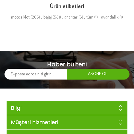
Ürün etiketleri
motosiklet
(266)
,
bajaj
(581)
,
anahtar
(3)
,
tüm
(1)
,
avandallık
(1)
Haber bülteni
Bilgi
Müşteri hizmetleri