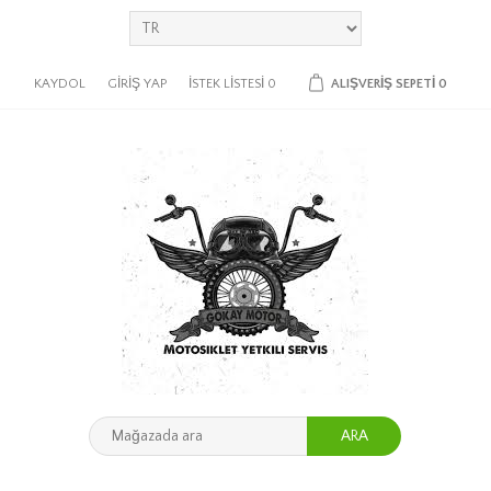
KAYDOL
GIRIŞ YAP
İSTEK LISTESI
0
ALIŞVERIŞ SEPETI
0
ARA