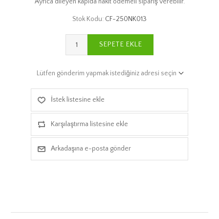
Ayrıca dileyen kapıda nakit ödemeli sipariş verebilir.
Stok Kodu:
CF-250NK013
SEPETE EKLE
Lütfen gönderim yapmak istediğiniz adresi seçin
İstek listesine ekle
Karşılaştırma listesine ekle
Arkadaşına e-posta gönder