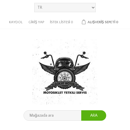
KAYDOL
GIRIŞ YAP
İSTEK LISTESI
0
ALIŞVERIŞ SEPETI
0
ARA