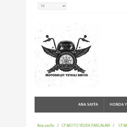
ANA SAYFA
HONDA Y
Ana sayfa
/
CF MOTO YEDEK PARÇALARI
/
CF M