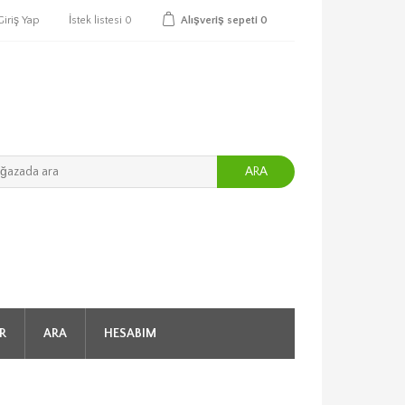
Giriş Yap
İstek listesi
0
Alışveriş sepeti
0
ARA
R
ARA
HESABIM