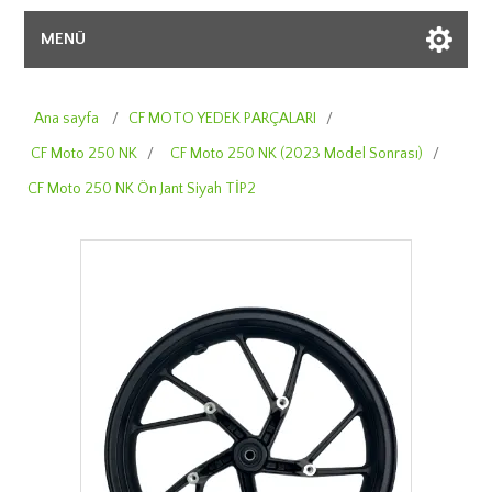
MENÜ
Ana sayfa
/
CF MOTO YEDEK PARÇALARI
/
CF Moto 250 NK
/
CF Moto 250 NK (2023 Model Sonrası)
/
CF Moto 250 NK Ön Jant Siyah TİP2