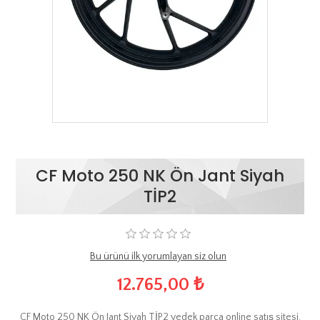
CF Moto 250 NK Ön Jant Siyah
TİP2
Bu ürünü ilk yorumlayan siz olun
12.765,00 ₺
CF Moto 250 NK Ön Jant Siyah TİP2 yedek parça online satış sitesi.