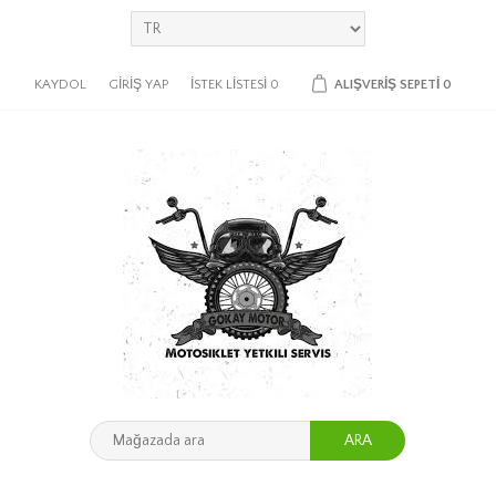
KAYDOL
GIRIŞ YAP
İSTEK LISTESI
0
ALIŞVERIŞ SEPETI
0
ARA