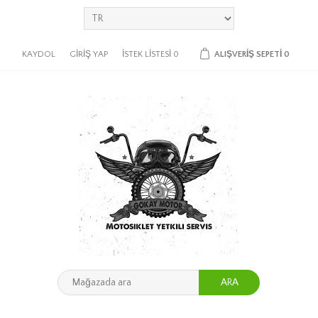
KAYDOL
GIRIŞ YAP
İSTEK LISTESI
0
ALIŞVERIŞ SEPETI
0
ARA