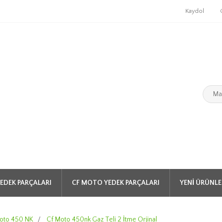
Kaydol
EDEK PARÇALARI
CF MOTO YEDEK PARÇALARI
YENI ÜRÜNLE
oto 450 NK
/
Cf Moto 450nk Gaz Teli 2 İtme Orjinal