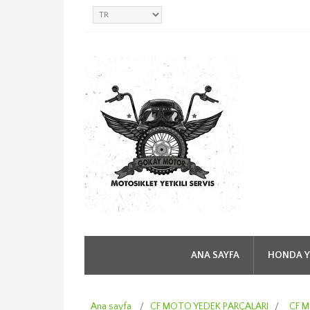
ANA SAYFA
HONDA Y
Ana sayfa
/
CF MOTO YEDEK PARÇALARI
/
CF M