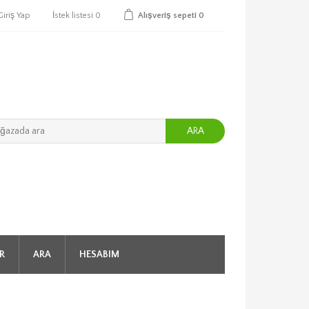
Giriş Yap
İstek listesi
0
Alışveriş sepeti
0
ARA
R
ARA
HESABIM