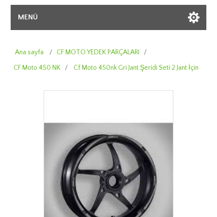
MENÜ
Ana sayfa
/
CF MOTO YEDEK PARÇALARI
/
CF Moto 450 NK
/
Cf Moto 450nk Gri Jant Şeridi Seti 2 Jant İçin