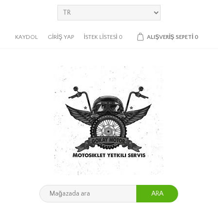
KAYDOL
GIRIŞ YAP
İSTEK LISTESI
0
ALIŞVERIŞ SEPETI
0
ARA