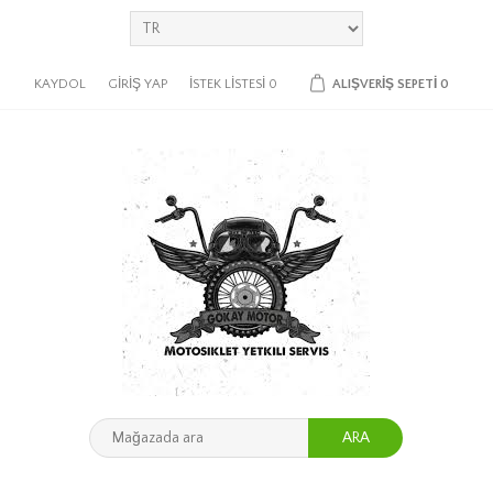
KAYDOL
GIRIŞ YAP
İSTEK LISTESI
0
ALIŞVERIŞ SEPETI
0
ARA