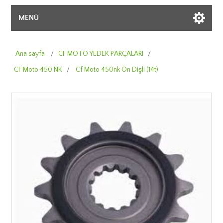
MENÜ
Ana sayfa
/
CF MOTO YEDEK PARÇALARI
/
CF Moto 450 NK
/
Cf Moto 450nk Ön Dişli (14t)