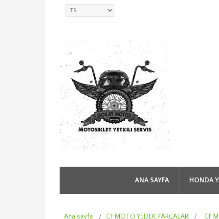
ANA SAYFA
HONDA Y
Ana sayfa
/
CF MOTO YEDEK PARÇALARI
/
CF M