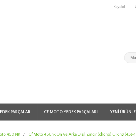
Kaydol
EDEK PARÇALARI
CF MOTO YEDEK PARÇALARI
YENI ÜRÜNLE
oto 450 NK
/
Cf Moto 450nk Ön Ve Arka Dişli Zincir (choho) O Ring (43t-14