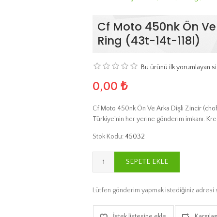
Cf Moto 450nk Ön Ve A
Ring (43t-14t-118l)
Bu ürünü ilk yorumlayan si
0,00 ₺
Cf Moto 450nk Ön Ve Arka Dişli Zincir (choho
Türkiye'nin her yerine gönderim imkanı. Kred
Stok Kodu:
45032
SEPETE EKLE
Lütfen gönderim yapmak istediğiniz adresi 
İstek listesine ekle
Karşılaş