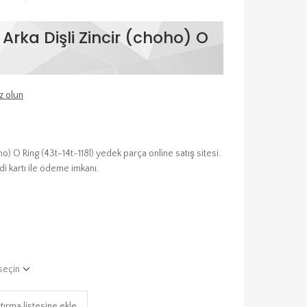
rka Dişli Zincir (choho) O
z olun
) O Ring (43t-14t-118l) yedek parça online satış sitesi.
i kartı ile ödeme imkanı.
seçin
tırma listesine ekle