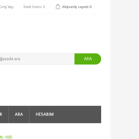
Giriş Yap
İstek listesi
0
Alışveriş sepeti
0
ARA
R
ARA
HESABIM
t-118l)