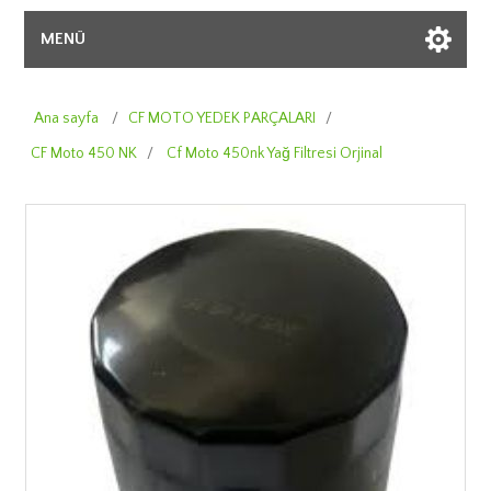
MENÜ
Ana sayfa
/
CF MOTO YEDEK PARÇALARI
/
CF Moto 450 NK
/
Cf Moto 450nk Yağ Filtresi Orjinal