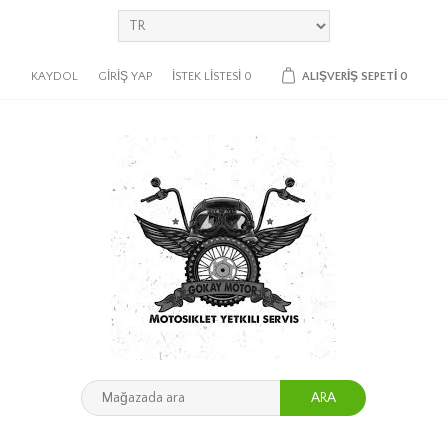
KAYDOL
GIRIŞ YAP
İSTEK LISTESI
0
ALIŞVERIŞ SEPETI
0
ARA