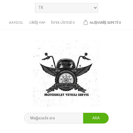
KAYDOL
GIRIŞ YAP
İSTEK LISTESI
0
ALIŞVERIŞ SEPETI
0
ARA