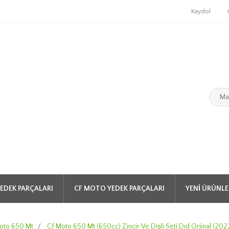
Kaydol
EDEK PARÇALARI
CF MOTO YEDEK PARÇALARI
YENI ÜRÜNLE
oto 650 Mt
/
Cf Moto 650 Mt (650cc) Zincir Ve Dişli Seti Dıd Orjinal (2022-2