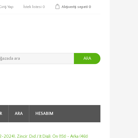
Giriş Yap
İstek listesi
0
Alışveriş sepeti
0
ARA
R
ARA
HESABIM
024), Zincir: Dıd / Jt Dişli: Ön (15t) - Arka (46t)