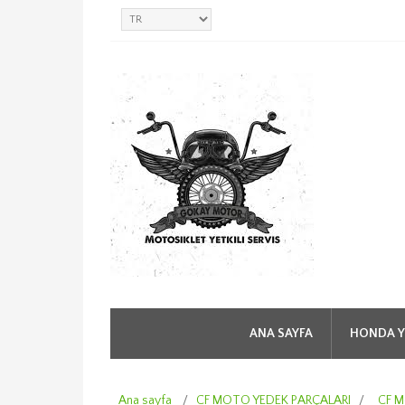
ANA SAYFA
HONDA Y
Ana sayfa
/
CF MOTO YEDEK PARÇALARI
/
CF M