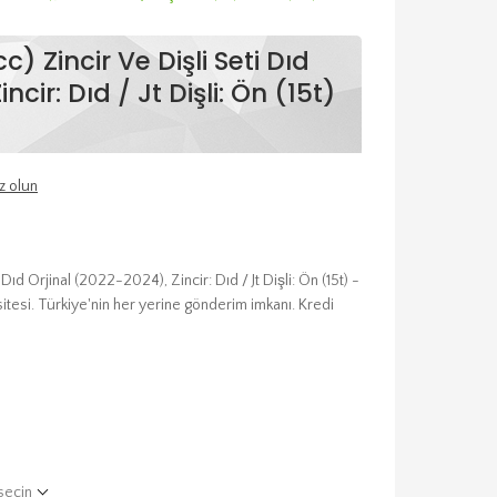
 Zincir Ve Dişli Seti Dıd
ncir: Dıd / Jt Dişli: Ön (15t)
z olun
ıd Orjinal (2022-2024), Zincir: Dıd / Jt Dişli: Ön (15t) -
sitesi. Türkiye'nin her yerine gönderim imkanı. Kredi
seçin