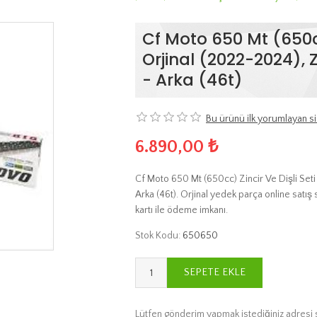
Cf Moto 650 Mt (650cc)
Orjinal (2022-2024), Zi
- Arka (46t)
Bu ürünü ilk yorumlayan si
6.890,00 ₺
Cf Moto 650 Mt (650cc) Zincir Ve Dişli Seti D
Arka (46t). Orjinal yedek parça online satış 
kartı ile ödeme imkanı.
Stok Kodu:
650650
SEPETE EKLE
Lütfen gönderim yapmak istediğiniz adresi 