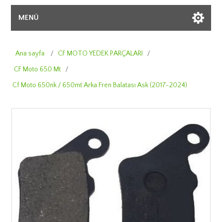
MENÜ
Ana sayfa
/
CF MOTO YEDEK PARÇALARI
/
CF Moto 650 Mt
/
Cf Moto 650nk / 650mt Arka Fren Balatası Ask (2017-2024)