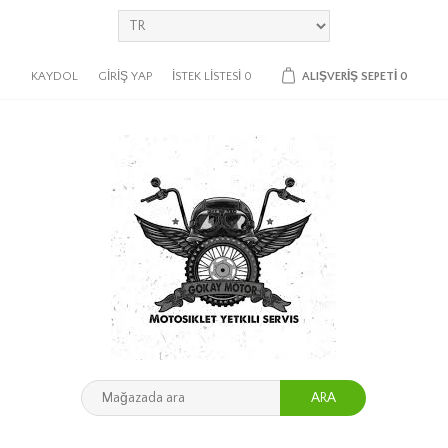
KAYDOL
GIRIŞ YAP
İSTEK LISTESI
0
ALIŞVERIŞ SEPETI
0
ARA