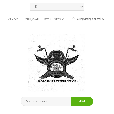
KAYDOL
GIRIŞ YAP
İSTEK LISTESI
0
ALIŞVERIŞ SEPETI
0
ARA