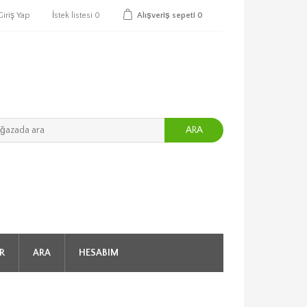
Giriş Yap
İstek listesi
0
Alışveriş sepeti
0
ARA
R
ARA
HESABIM