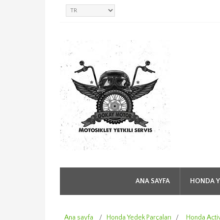
ANA SAYFA
HONDA Y
Ana sayfa
/
Honda Yedek Parçaları
/
Honda Acti