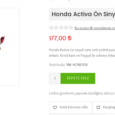
Honda Activa Ön Siny
Bu ürünü ilk yorumlayan si
177,00 ₺
Honda Activa ön sinyal camı seti yedek parça
imkanı. Kredi kartı ve Paypal ile ödeme imkan
Stok Kodu:
YM-HON0158
SEPETE EKLE
Lütfen gönderim yapmak istediğiniz adresi 
İstek listesine ekle
Karşılaş