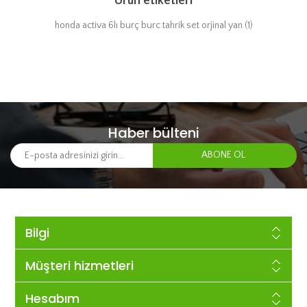
Ürün etiketleri
honda activa 6lı burç burc tahrik set orjinal yan
(1)
Haber bülteni
Bilgi
Müşteri hizmetleri
Hesabım