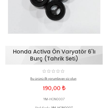
Honda Activa Ön Varyatör 6'lı
Burç (Tahrik Seti)
Bu ürünü ilk yorumlayan siz olun
190,00 ₺
YM-HON0007
Stok Kodu:
YM-HON0007