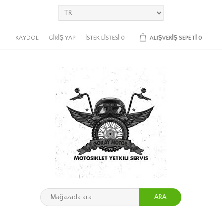
KAYDOL
GIRIŞ YAP
İSTEK LISTESI
0
ALIŞVERIŞ SEPETI
0
ARA