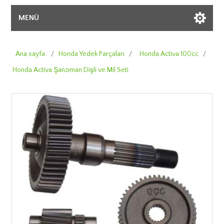
MENÜ
Ana sayfa
/
Honda Yedek Parçaları
/
Honda Activa 100cc
/
Honda Activa Şanzıman Dişli ve Mil Seti