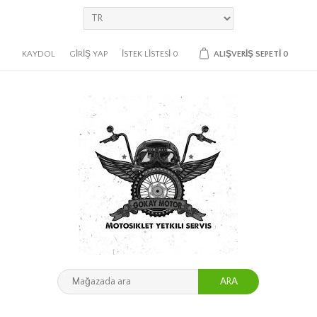
KAYDOL
GIRIŞ YAP
İSTEK LISTESI
0
ALIŞVERIŞ SEPETI
0
ARA