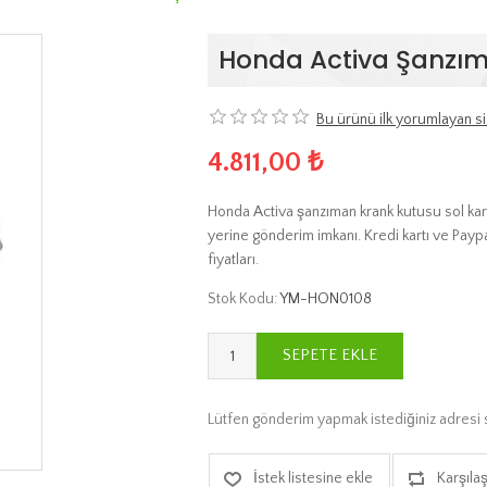
Honda Activa Şanzım
Bu ürünü ilk yorumlayan si
4.811,00 ₺
Honda Activa şanzıman krank kutusu sol karte
yerine gönderim imkanı. Kredi kartı ve Payp
fiyatları.
Stok Kodu:
YM-HON0108
SEPETE EKLE
Lütfen gönderim yapmak istediğiniz adresi 
İstek listesine ekle
Karşılaş