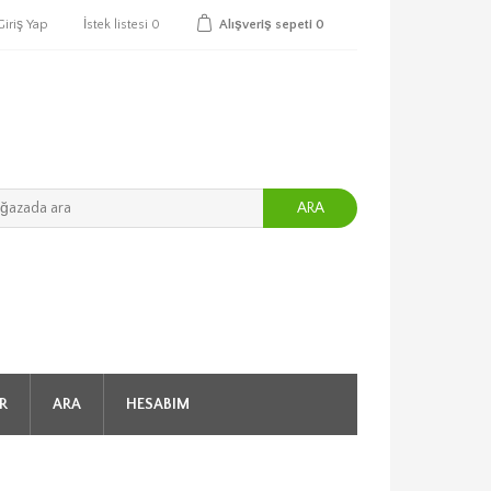
Giriş Yap
İstek listesi
0
Alışveriş sepeti
0
ARA
R
ARA
HESABIM