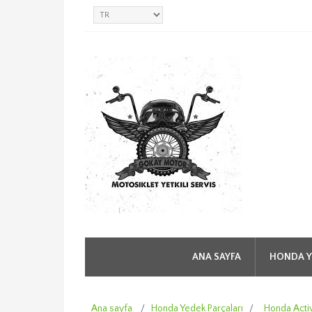
ANA SAYFA
HONDA Y
Ana sayfa
/
Honda Yedek Parçaları
/
Honda Acti