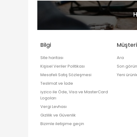
H
Bilgi
Müşteri
Site haritası
Ara
Kişisel Veriler Politikası
Son görün
Mesafeli Satış Sözleşmesi
Yeni ürünl
Teslimat ve İade
iyzico ile Öde, Visa ve MasterCard
Logoları
Vergi Levhası
Gizlilik ve Güvenlik
Bizimle iletişime geçin