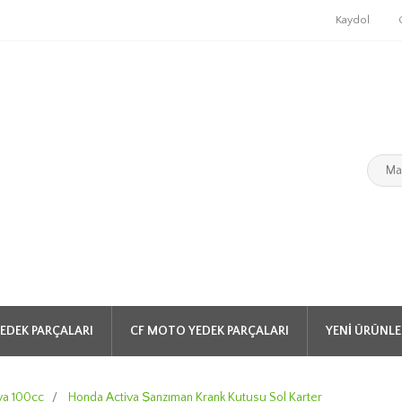
Kaydol
EDEK PARÇALARI
CF MOTO YEDEK PARÇALARI
YENI ÜRÜNLE
va 100cc
/
Honda Activa Şanzıman Krank Kutusu Sol Karter