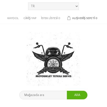
KAYDOL
GIRIŞ YAP
İSTEK LISTESI
0
ALIŞVERIŞ SEPETI
0
ARA