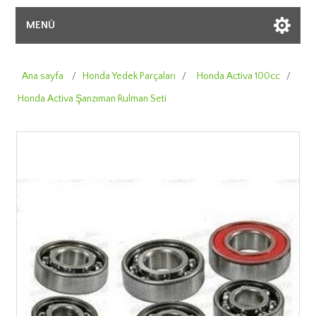
MENÜ
Ana sayfa
/
Honda Yedek Parçaları
/
Honda Activa 100cc
/
Honda Activa Şanzıman Rulman Seti