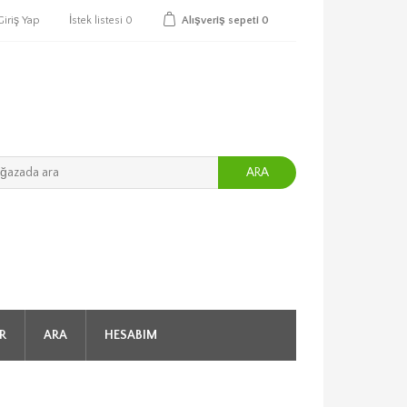
Giriş Yap
İstek listesi
0
Alışveriş sepeti
0
ARA
R
ARA
HESABIM