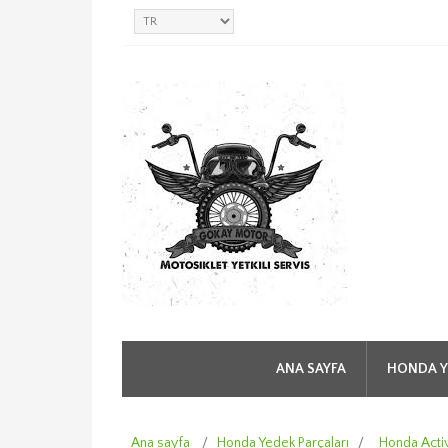
ANA SAYFA
HONDA Y
Ana sayfa
/
Honda Yedek Parçaları
/
Honda Acti