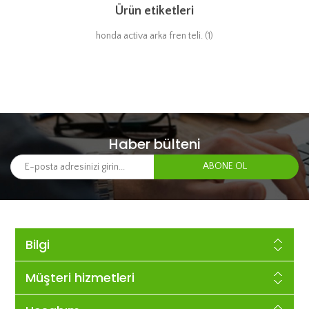
Ürün etiketleri
honda activa arka fren teli.
(1)
Haber bülteni
Bilgi
Müşteri hizmetleri