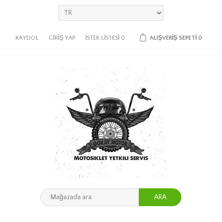
KAYDOL
GIRIŞ YAP
İSTEK LISTESI
0
ALIŞVERIŞ SEPETI
0
ARA