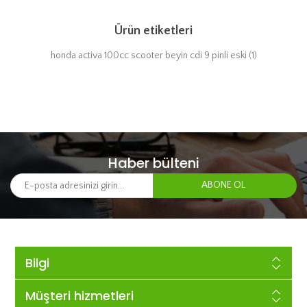
Ürün etiketleri
honda activa 100cc scooter beyin cdi 9 pinli eski
(1)
Haber bülteni
Bilgi
Müşteri hizmetleri