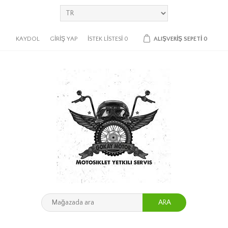
KAYDOL
GIRIŞ YAP
İSTEK LISTESI
0
ALIŞVERIŞ SEPETI
0
ARA