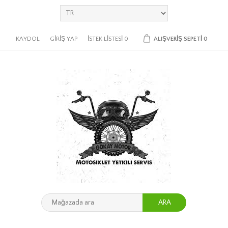
KAYDOL
GIRIŞ YAP
İSTEK LISTESI
0
ALIŞVERIŞ SEPETI
0
ARA