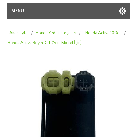
MENÜ
Ana sayfa
/
Honda Yedek Parçaları
/
Honda Activa 100cc
/
Honda Activa Beyin, Cdi (Yeni Model İçin)