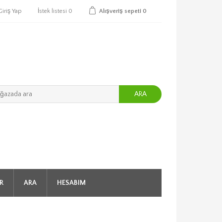
Giriş Yap
İstek listesi
0
Alışveriş sepeti
0
ARA
R
ARA
HESABIM