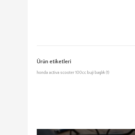
Ürün etiketleri
honda activa scooter 100cc buji başlık
(1)