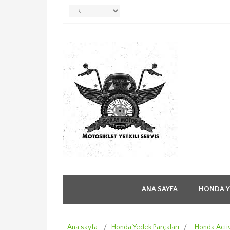
ANA SAYFA
HONDA Y
Ana sayfa
/
Honda Yedek Parçaları
/
Honda Acti