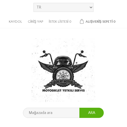
KAYDOL
GIRIŞ YAP
İSTEK LISTESI
0
ALIŞVERIŞ SEPETI
0
ARA