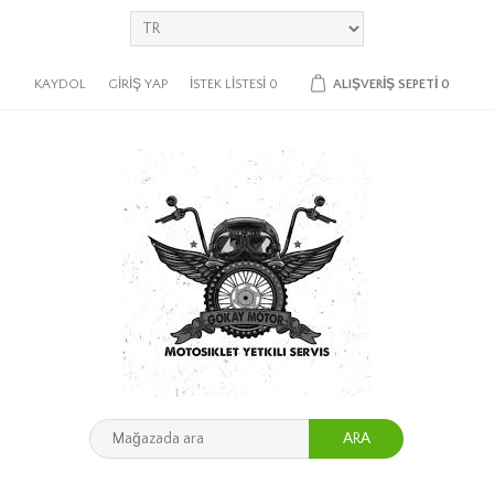
KAYDOL
GIRIŞ YAP
İSTEK LISTESI
0
ALIŞVERIŞ SEPETI
0
ARA