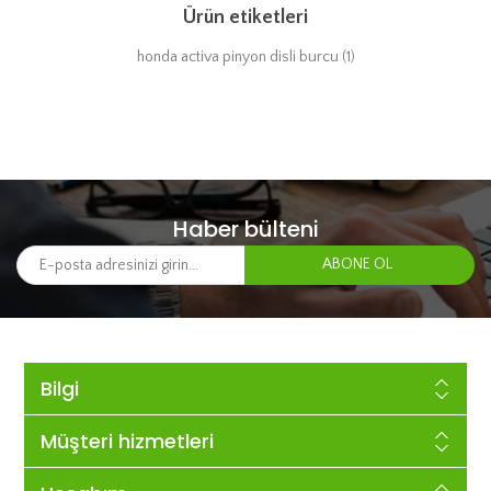
Ürün etiketleri
honda activa pinyon disli burcu
(1)
Haber bülteni
Bilgi
Müşteri hizmetleri